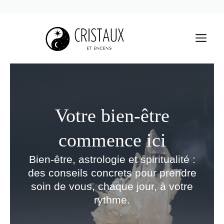
Aller
au
M
contenu
Votre bien-être
commence ici
Bien-être, astrologie et spiritualité :
des conseils concrets pour prendre
soin de vous, chaque jour, à votre
rythme.